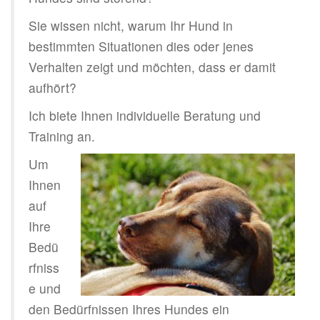
i
Sie wissen nicht, warum Ihr Hund in
g
a
bestimmten Situationen dies oder jenes
t
Verhalten zeigt und möchten, dass er damit
i
aufhört?
o
Ich biete Ihnen individuelle Beratung und
n
Training an.
Um
Ihnen
auf
Ihre
Bedü
rfniss
e und
den Bedürfnissen Ihres Hundes ein