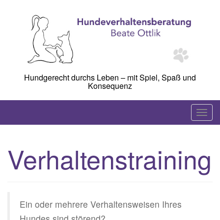
Skip
to
content
Hundgerecht durchs Leben – mit Spiel, Spaß und
Konsequenz
T
o
g
Verhaltenstraining
g
l
e
n
a
Ein oder mehrere Verhaltensweisen Ihres
v
Hundes sind störend?